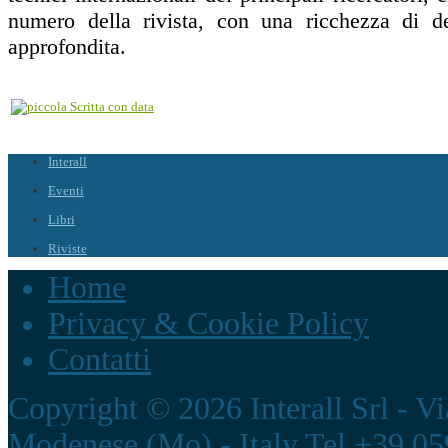
numero della rivista, con una ricchezza di det
approfondita.
Interall
Eventi
Libri
Riviste
Home
Privacy & Cookie Policy
Contatti
Copyright © 2026 Interall Srl - V
Modenese (Mo) - Italy Tel.+39.05