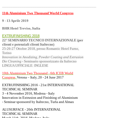
___________________________________________________
11th Aluminium Two Thousand World Congress
9 - 13 Aprile 2019
BHR Hotel Treviso, Italia
EXTRUFINISHING 2018
22° SEMINARIO TECNICO INTERNAZIONALE (per
clienti e potenziali clienti Italtecno)
25-26-27 Ottobre 2018,
presso Romantic Hotel Furno,
Torino
I
nnovation in Anodizing, Powder Coating and
E
xtrusion
Die Cleaning
-
Seminario sponsorizzato da Italtecno
LINGUA UFFICIALE: INGLESE
10th Aluminium Two Thousand - 6th ICEB World
Congress
,
Verona – Italy, 20 - 24 June 2017
EXTRUFINISHING 2016 - 21st INTERNATIONAL
TECHNICAL SEMINAR
3 - 4 November 2016, Modena - Italy
Innovation in Extrusion and Finishing of Aluminium
- Seminar sponsored by Italtecno, Turla and Almax
ALUSURFACE - 20th INTERNATIONAL
TECHNICAL SEMINAR
March 11th, 2016, Modena, Italy