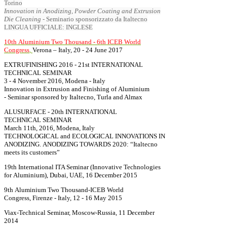
Torino
I
nnovation in Anodizing, Powder Coating and
E
xtrusion
Die Cleaning
-
Seminario sponsorizzato da Italtecno
LINGUA UFFICIALE: INGLESE
10th Aluminium Two Thousand - 6th ICEB World
Congress
,
Verona – Italy, 20 - 24 June 2017
EXTRUFINISHING 2016 - 21st INTERNATIONAL
TECHNICAL SEMINAR
3 - 4 November 2016, Modena - Italy
Innovation in Extrusion and Finishing of Aluminium
- Seminar sponsored by Italtecno, Turla and Almax
ALUSURFACE - 20th INTERNATIONAL
TECHNICAL SEMINAR
March 11th, 2016, Modena, Italy
TECHNOLOGICAL and ECOLOGICAL INNOVATIONS IN
ANODIZING. ANODIZING TOWARDS 2020: “Italtecno
meets its customers”
19th International ITA Seminar (Innovative Technologies
for Aluminium), Dubai, UAE, 16 December 2015
9th Aluminium Two Thousand-ICEB World
Congress, Firenze - Italy, 12 - 16 May 2015
Viax-Technical Seminar, Moscow-Russia, 11 December
2014