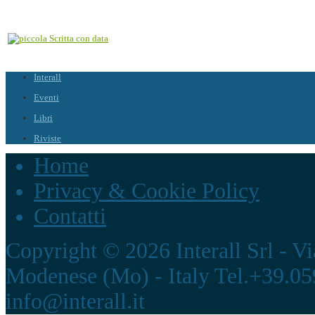
Interall
Eventi
Libri
Riviste
Home
Privacy & Cookie Policy
Contatti
Copyright © 2026 Interall Srl - V
Modenese (Mo) - Italy Tel.+39.05
info@interall.it